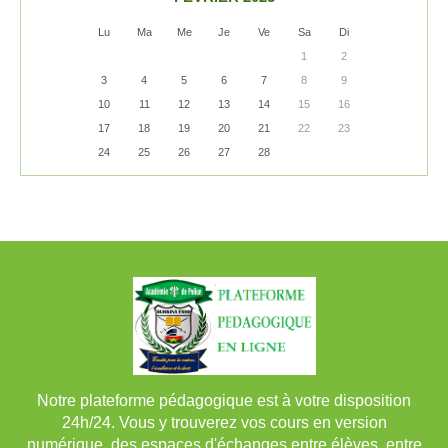
Lu
Ma
Me
Je
Ve
Sa
Di
1
2
3
4
5
6
7
8
9
10
11
12
13
14
15
16
17
18
19
20
21
22
23
24
25
26
27
28
Notre plateforme pédagogique est à votre disposition
24h/24. Vous y trouverez vos cours en version
numérique, des espaces d'échanges entre élèves, entre