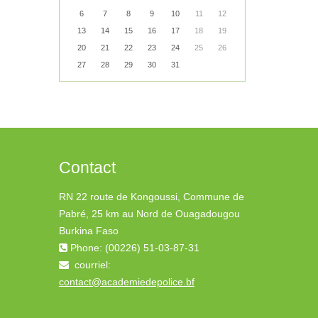
6
7
8
9
10
11
12
13
14
15
16
17
18
19
20
21
22
23
24
25
26
27
28
29
30
31
Contact
RN 22 route de Kongoussi, Commune de
Pabré, 25 km au Nord de Ouagadougou
Burkina Faso
Phone: (00226) 51-03-87-31
courriel:
contact@academiedepolice.bf