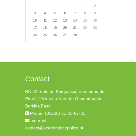
1
2
3
4
5
6
7
8
9
10
11
12
13
14
15
16
17
18
19
20
21
22
23
24
25
26
27
28
Contact
RN 22 route de Kongoussi, Commune de
Pabré, 25 km au Nord de Ouagadougou
Burkina Faso
Phone: (00226) 51-03-87-31
courriel:
contact@academiedepolice.bf